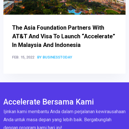
The Asia Foundation Partners With
AT&T And Visa To Launch “Accelerate”
In Malaysia And Indonesia
FEB. 15, 2022
BY BUSINESSTODAY
Accelerate Bersama Kami
Ijinkan kami membantu Anda dalam perjalanan kewirausahaan
Anda untuk masa depan yang lebih baik. Bergabunglah
dengan program kami hari ini!